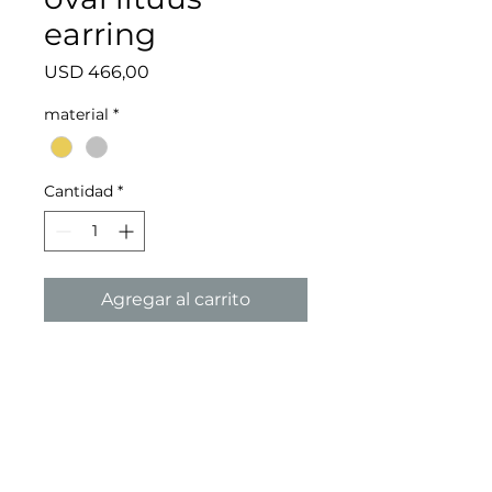
earring
Precio
USD 466,00
material
*
Cantidad
*
Agregar al carrito
medidas: 7x3 - plata
medidas: 7x2 - oro
2026 - toni·gie