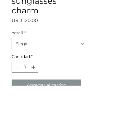
sunglasses
charm
Precio
USD 120,00
detail
*
Cantidad
*
Agregar al carrito
medidas: 5x2
2026 - toni·gie