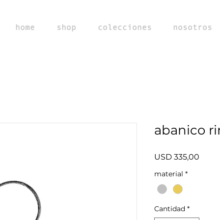
home
shop
colecciones
nosotros
abanico r
Preci
USD 335,00
material
*
Cantidad
*