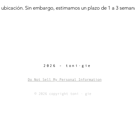
u ubicación. Sin embargo, estimamos un plazo de 1 a 3 semana
2026 - toni·gie
Do Not Sell My Personal Information
© 2026 copyright toni · gie