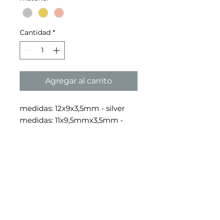
Cantidad
*
Agregar al carrito
medidas: 12x9x3,5mm - silver
medidas: 11x9,5mmx3,5mm -
rose gold
medidas: 11x9x3,5mm - oro
2026 - toni·gie
© 2026 copyright toni · gie